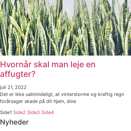
Hvornår skal man leje en
affugter?
juli 21, 2022
Det er ikke ualmindeligt, at vinterstorme og kraftig regn
forårsager skade på dit hjem, dine
Side
1
Side
2
Side
3
Side
4
Nyheder