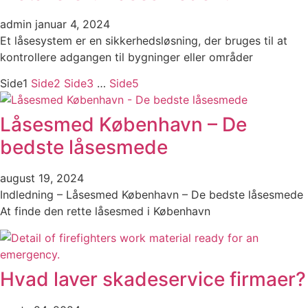
admin
januar 4, 2024
Et låsesystem er en sikkerhedsløsning, der bruges til at
kontrollere adgangen til bygninger eller områder
Side
1
Side
2
Side
3
…
Side
5
Låsesmed København – De
bedste låsesmede
august 19, 2024
Indledning – Låsesmed København – De bedste låsesmede
At finde den rette låsesmed i København
Hvad laver skadeservice firmaer?