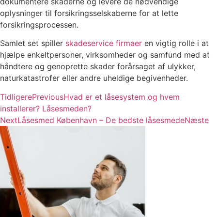
dokumentere skaderne og levere de nødvendige
oplysninger til forsikringsselskaberne for at lette
forsikringsprocessen.
Samlet set spiller
skadeservice firmaer
en vigtig rolle i at
hjælpe enkeltpersoner, virksomheder og samfund med at
håndtere og genoprette skader forårsaget af ulykker,
naturkatastrofer eller andre uheldige begivenheder.
Tidligere
Previous
Hvad er et låsesystem og hvem
installerer? Låsesmeden?
Next
Låsesmed København – De bedste låsesmede
Næste