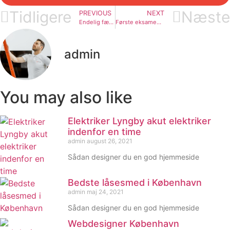
Tidligere
Næste
PREVIOUS
NEXT
Endelig færdig med eksamener
Første eksamen skrevet
admin
You may also like
Elektriker Lyngby akut elektriker
indenfor en time
admin
august 26, 2021
Sådan designer du en god hjemmeside
Bedste låsesmed i København
admin
maj 24, 2021
Sådan designer du en god hjemmeside
Webdesigner København