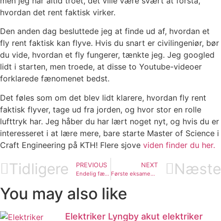
men jeg har altid troet, det ville være svært at forstå,
hvordan det rent faktisk virker.
Den anden dag besluttede jeg at finde ud af, hvordan et
fly rent faktisk kan flyve. Hvis du snart er civilingeniør, bør
du vide, hvordan et fly fungerer, tænkte jeg. Jeg googled
lidt i starten, men troede, at disse to Youtube-videoer
forklarede fænomenet bedst.
Det føles som om det blev lidt klarere, hvordan fly rent
faktisk flyver, tage ud fra jorden, og hvor stor en rolle
lufttryk har. Jeg håber du har lært noget nyt, og hvis du er
interesseret i at lære mere, bare starte Master of Science i
Craft Engineering på KTH! Flere sjove
viden finder du her.
Tidligere
Næste
PREVIOUS
NEXT
Endelig færdig med eksamener
Første eksamen skrevet
You may also like
Elektriker Lyngby akut elektriker